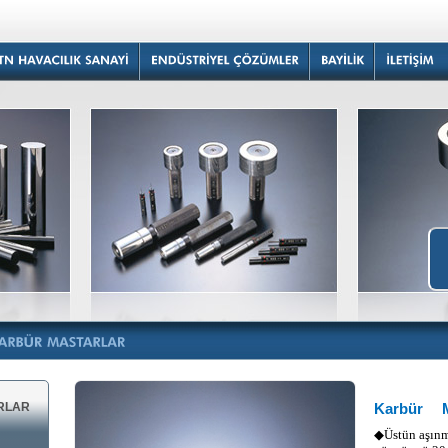
RLAR
Karbür Ma
◆
Üstün aşınm