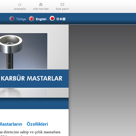
KARBÜR
MASTARLAR
starların Özellikleri
a direncine sahip ve çelik mastarlara