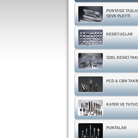
PUNTASIZ TAŞL
SEVK PLEYTİ
KESİCİ UÇLAR
ÖZEL KESİCİ TA
PCD & CBN TAK
KATER VE TUTU
PUNTALAR