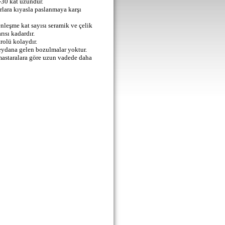
-30 kat uzundur.
lara kıyasla paslanmaya karşı
leşme kat sayısı seramik ve çelik
rısı kadardır.
olü kolaydır.
dana gelen bozulmalar yoktur.
mastaralara göre uzun vadede daha