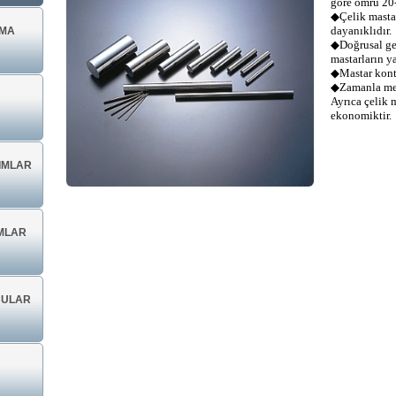
göre ömrü 20
◆Çelik mastar
dayanıklıdır.
AMA
◆Doğrusal gen
mastarların ya
◆Mastar kontr
◆Zamanla mey
Ayrıca çelik 
ekonomiktir.
KIMLAR
IMLAR
CULAR