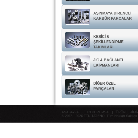
AŞINMAYA DİRENÇLİ
KARBÜR PARÇALAR
KESİCİ &
ŞEKİLLENDİRME
TAKIMLARI
JIG & BAĞLANTI
EKİPMANLARI
DİĞER ÖZEL
PARÇALAR
ANASAYFA
|
TTN KURUMSAL
|
ÜRÜNLERİMİ
© 2013 - 2026 TTN TATENO. Tüm Hakları Saklıdır.