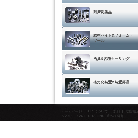
耐摩耗製品
総型バイト&フォームド
ツール
冶具&各種ツーリング
省力化装置&装置部品
ホームページ
|
TTNについて
|
製品
|
航空機
© 2013 - 2026 TTN TATENO. 著作権所有